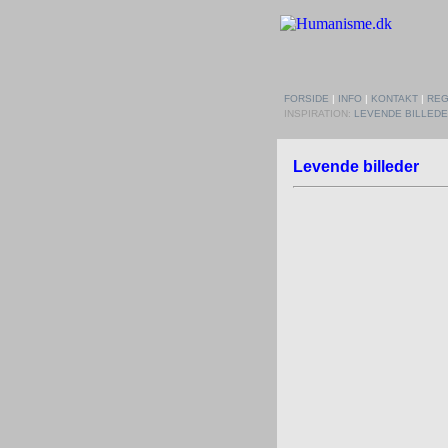
FORSIDE
|
INFO
|
KONTAKT
|
REG
INSPIRATION:
LEVENDE BILLED
Levende billeder