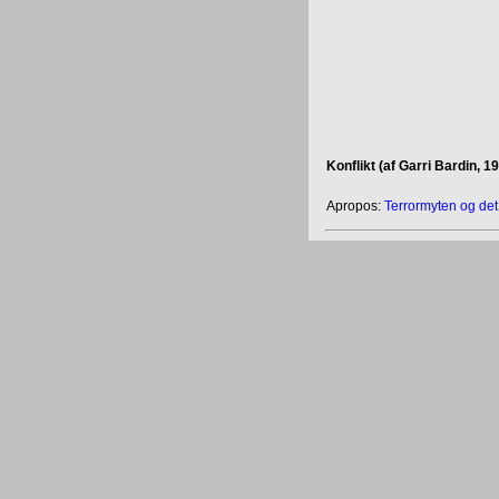
Konflikt (af Garri Bardin, 1
Apropos:
Terrormyten og de