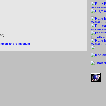
983)
t amerikanske imperium