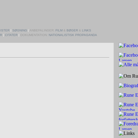
ISTER
|
SØGNING
|
ANBEFALINGER:
FILM
&
BØGER
&
LINKS
ER
|
CITATER
|
DOKUMENTATION:
NATIONALISTISK PROPAGANDA