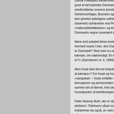
Dansk Folkeparti bestemmes 
grad af det katolske Danmark
selvforståelse snarere kende
Oehlenschläger, Brandes og S
den givetvis tydeligere udtry
slaveriets ophævelse ved Pet
»nationalitetsfølelsen« og k
Danmarks vegne suverænt af
Mere end antydet bliver kon
hermed svarer f.eks. den Da
er Danmark? Skal man nu ogs
kæmpe, om nødvendigt. En kul
er?« (
Danskeren
nr. 4, 1989)
Men hvad skal det vel betyd
at kæmpe«? For hvad og hv
»sangskat« – hvad omfatter 
teenageren og pensionisten e
samme del af denne, hvis den
hovedparten af befolkningen
Peter Neerup Buhl, der er s
skribent i
Tidehverv
såvel so
indrømmer da også, at »det n