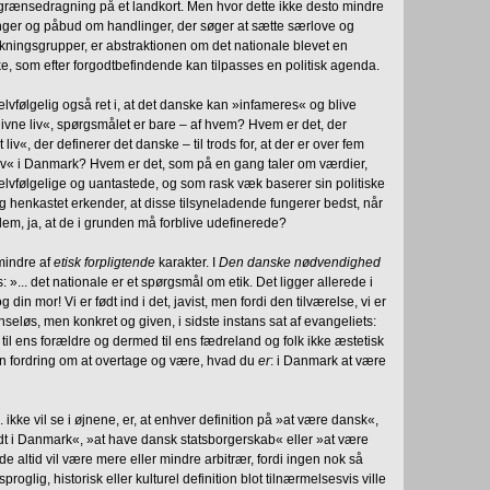
 grænsedragning på et landkort. Men hvor dette ikke desto mindre
nger og påbud om handlinger, der søger at sætte særlove og
kningsgrupper, er abstraktionen om det nationale blevet en
ke, som efter forgodtbefindende kan tilpasses en politisk agenda.
lvfølgelig også ret i, at det danske kan »infameres« og blive
t givne liv«, spørgsmålet er bare – af hvem? Hvem er det, der
 liv«, der definerer det danske – til trods for, at der er over fem
 liv« i Danmark? Hvem er det, som på en gang taler om værdier,
lvfølgelige og uantastede, og som rask væk baserer sin politiske
g henkastet erkender, at disse tilsyneladende fungerer bedst, når
 dem, ja, at de i grunden må forblive udefinerede?
mindre af
etisk forpligtende
karakter. I
Den danske nødvendighed
 »... det nationale er et spørgsmål om etik. Det ligger allerede i
 din mor! Vi er født ind i det, javist, men fordi den tilværelse, vi er
ænseløs, men konkret og given, i sidste instans sat af evangeliets:
t til ens forældre og dermed til ens fædreland og folk ikke æstetisk
 en fordring om at overtage og være, hvad du
er
: i Danmark at være
kke vil se i øjnene, er, at enhver definition på »at være dansk«,
dt i Danmark«, »at have dansk statsborgerskab« eller »at være
e altid vil være mere eller mindre arbitrær, fordi ingen nok så
oglig, historisk eller kulturel definition blot tilnærmelsesvis ville