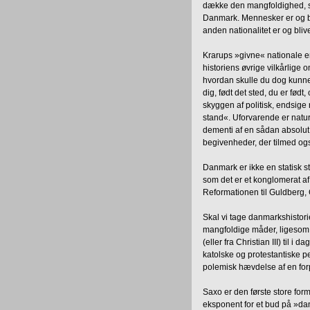
dække den mangfoldighed, som
Danmark. Mennesker er og b
anden nationalitet er og bliv
Krarups »givne« nationale er 
historiens øvrige vilkårlige o
hvordan skulle du dog kunne 
dig, født det sted, du er født,
skyggen af politisk, endsige 
stand«. Uforvarende er natur
dementi af en sådan absolut 
begivenheder, der tilmed også
Danmark er ikke en statisk stør
som det er et konglomerat af
Reformationen til Guldberg,
Skal vi tage danmarkshistorien
mangfoldige måder, ligesom 
(eller fra Christian III) til i
katolske og protestantiske p
polemisk hævdelse af en forp
Saxo er den første store form
eksponent for et bud på »dan