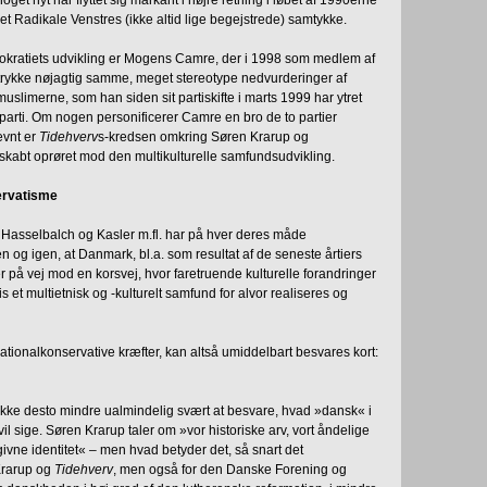
t Radikale Venstres (ikke altid lige begejstrede) samtykke.
okratiets udvikling er Mogens Camre, der i 1998 som medlem af
rykke nøjagtig samme, meget stereotype nedvurderinger af
muslimerne, som han siden sit partiskifte i marts 1999 har ytret
rti. Om nogen personificerer Camre en bro de to partier
ævnt er
Tidehverv
s-kredsen omkring Søren Krarup og
r skabt oprøret mod den multikulturelle samfundsudvikling.
ervatisme
Hasselbalch og Kasler m.fl. har på hver deres måde
n og igen, at Danmark, bl.a. som resultat af de seneste årtiers
er på vej mod en korsvej, hvor faretruende kulturelle forandringer
 et multietnisk og -kulturelt samfund for alvor realiseres og
nationalkonservative kræfter, kan altså umiddelbart besvares kort:
 ikke desto mindre ualmindelig svært at besvare, hvad »dansk« i
vil sige. Søren Krarup taler om »vor historiske arv, vort åndelige
givne identitet« – men hvad betyder det, så snart det
 Krarup og
Tidehverv
, men også for den Danske Forening og