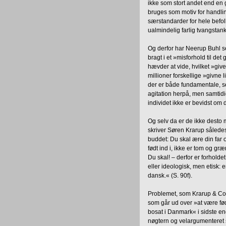
ikke som stort andet end en
bruges som motiv for handli
særstandarder for hele befol
ualmindelig farlig tvangstan
Og derfor har Neerup Buhl se
bragt i et »misforhold til de
hævder at vide, hvilket »givet
millioner forskellige »givne
der er både fundamentale, se
agitation herpå, men samtidi
individet ikke er bevidst om
Og selv da er de ikke desto 
skriver Søren Krarup således:
buddet: Du skal ære din far og
født ind i, ikke er tom og gr
Du skal! – derfor er forholde
eller ideologisk, men etisk:
dansk.« (S. 90f).
Problemet, som Krarup & Co. i
som går ud over »at være fø
bosat i Danmark« i sidste end
nøgtern og velargumenteret spr