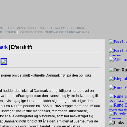
ISTER
|
SØGNING
|
ANBEFALINGER:
FILM
&
BØGER
&
LINKS
ER
|
CITATER
|
DOKUMENTATION:
NATIONALISTISK PROPAGANDA
mark
| Efterskrift
sionen om det multikulturelle Danmark højt på den politiske
edder det f.eks., at Danmark aldrig tidligere har oplevet en
nuværende: »Fraregner man den svenske og tyske indvandring til
, hvis nøjagtige tal næppe lader sig udregne, så udgør den
ark i en 400 års periode fra 1565 til 1965 næppe mere end 15.000
 undtaget, var kristne mennesker, reformerte, lutheranere,
for er alle demografer og historikere, som har beskæftiget sig
 Danmark indtil for blot 30 år siden, i midten af 60erne, hvor de
yrkiet og Pakistan kom til landet, havde en etnisk set