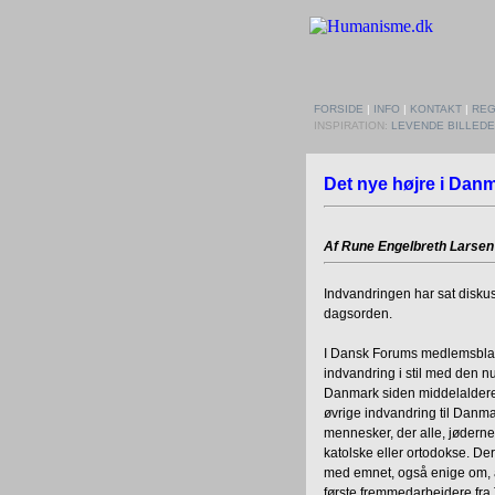
FORSIDE
|
INFO
|
KONTAKT
|
REG
INSPIRATION:
LEVENDE BILLED
Det nye højre i Dan
Af Rune Engelbreth Larsen
Indvandringen har sat diskus
dagsorden.
I Dansk Forums medlemsblad h
indvandring i stil med den 
Danmark siden middelalderen
øvrige indvandring til Danm
mennesker, der alle, jøderne
katolske eller ortodokse. Der
med emnet, også enige om, at
første fremmedarbejdere fra T