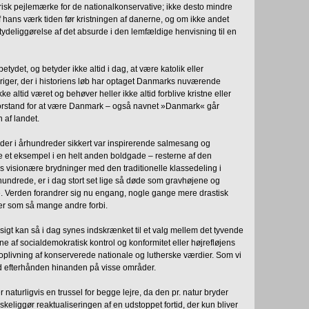
torisk pejlemærke for de nationalkonservative; ikke desto mindre
hans værk tiden før kristningen af danerne, og om ikke andet
n tydeliggørelse af det absurde i den lemfældige henvisning til en
etydet, og betyder ikke altid i dag, at være katolik eller
e riger, der i historiens løb har optaget Danmarks nuværende
ke altid været og behøver heller ikke altid forblive kristne eller
l forstand for at være Danmark – også navnet »Danmark« går
n af landet.
 der i århundreder sikkert var inspirerende salmesang og
lge et eksempel i en helt anden boldgade – resterne af den
visionære brydninger med den traditionelle klassedeling i
rhundrede, er i dag stort set lige så døde som gravhøjene og
e. Verden forandrer sig nu engang, nogle gange mere drastisk
er som så mange andre forbi.
dsigt kan så i dag synes indskrænket til et valg mellem det tyvende
 af socialdemokratisk kontrol og konformitet eller højrefløjens
noplivning af konserverede nationale og lutherske værdier. Som vi
ud efterhånden hinanden på visse områder.
aturligvis en trussel for begge lejre, da den pr. natur bryder
keliggør reaktualiseringen af en udstoppet fortid, der kun bliver