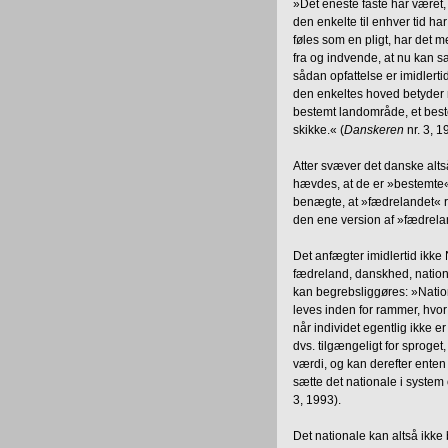
»Det eneste faste har været, a
den enkelte til enhver tid h
føles som en pligt, har det m
fra og indvende, at nu kan sa
sådan opfattelse er imidlertid
den enkeltes hoved betyder 
bestemt landområde, et best
skikke.« (
Danskeren
nr. 3, 1
Atter svæver det danske alts
hævdes, at de er »bestemte«
benægte, at »fædrelandet« r
den ene version af »fædrelan
Det anfægter imidlertid ikke
fædreland, danskhed, national
kan begrebsliggøres: »Nationa
leves inden for rammer, hvor
når individet egentlig ikke e
dvs. tilgængeligt for sproget
værdi, og kan derefter enten
sætte det nationale i system o
3, 1993).
Det nationale kan altså ikke