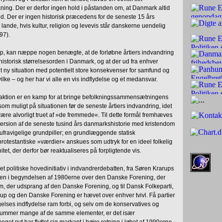
ng. Der er derfor ingen hold i påstanden om, at Danmark altid
d. Der er ingen historisk præcedens for de seneste 15 års
lande, hvis kultur, religion og levevis står danskerne uendelig
97).
p, kan næppe nogen benægte, at de forløbne årtiers indvandring
 historisk størrelsesorden i Danmark, og at der ud fra enhver
lt ny situation med potentielt store konsekvenser for samfund og
vilke – og her har vi alle en vis indflydelse og et medansvar.
eaktion er en kamp for at bringe befolkningssammensætningens
 som muligt på situationen før de seneste årtiers indvandring, idet
 være alvorligt truet af »de fremmede«. Til dette formål fremhæves
t version af de seneste tusind års danmarkshistorie med kristendom
fravigelige grundpiller; en grundlæggende statisk
 protestantiske »værdier« anskues som udtryk for en ideel folkelig
itet, der derfor bør reaktualiseres på forpligtende vis.
 politiske hovedinitiativ i indvandrerdebatten, fra Søren Krarups
ken i begyndelsen af 1980erne over den Danske Forening, der
, der udsprang af den Danske Forening, og til Dansk Folkeparti,
rarup og den Danske Forening er hævet over enhver tvivl. Få partier
lses indflydelse ram forbi, og selv om de konservatives og
å rummer mange af de samme elementer, er det især
get nyt har flyttet sig markant i højre retning i løbet af 1990erne