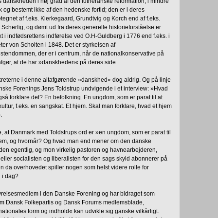
danskheden i høj grad af den lutheranske reformation, i mindre
 og bestemt ikke af den hedenske fortid; den er i deres
tegnet af f.eks. Kierkegaard, Grundtvig og Korch end af f.eks.
cherfig, og dømt ud fra deres generelle historieforståelse er
kt i indfødsrettens indførelse ved O.H-Guldberg i 1776 end f.eks. i
er von Scholten i 1848. Det er styrkelsen af
ristendommen, der er i centrum, når de nationalkonservative på
gør, at de har »danskheden« på deres side.
kreterne i denne altafgørende »danskhed« dog aldrig. Og på linje
nske Forenings Jens Toldstrup undvigende i et interview: »Hvad
å forklare det? En befolkning. En ungdom, som er parat til at
tur, f.eks. en sangskat. Et hjem. Skal man forklare, hvad et hjem
.
e, at Danmark med Toldstrups ord er »en ungdom, som er parat til
em, og hvornår? Og hvad man end mener om den danske
den egentlig, og mon virkelig pastoren og havnearbejderen,
ller socialisten og liberalisten for den sags skyld abonnerer på
 da overhovedet spiller nogen som helst videre rolle for
 i dag?
tyrelsesmedlem i den Danske Forening og har bidraget som
m Dansk Folkepartis og Dansk Forums medlemsblade,
ationales form og indhold« kan udvikle sig ganske vilkårligt.