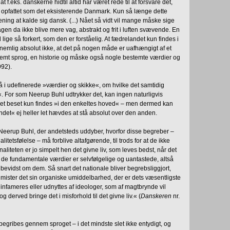
t f.eks. danskerne hidtil altid har været rede til at forsvare det,
ar opfattet som det eksisterende Danmark. Kun så længe dette
ening at kalde sig dansk. (...) Nået så vidt vil mange måske sige
gen da ikke blive mere vag, abstrakt og frit i luften svævende. En
 lige så forkert, som den er forståelig. At fædrelandet kun findes i
nemlig absolut ikke, at det på nogen måde er uafhængigt af et
emt sprog, en historie og måske også nogle bestemte værdier og
992).
å i udefinerede »værdier og skikke«, om hvilke det samtidig
. For som Neerup Buhl udtrykker det, kan ingen naturligvis
et beset kun findes »i den enkeltes hoved« – men dermed kan
det« ej heller let hævdes at stå absolut over den anden.
 Neerup Buhl, der andetsteds uddyber, hvorfor disse begreber –
itetsfølelse – må forblive altafgørende, til trods for at de ikke
liteten er jo simpelt hen det givne liv, som leves bedst, når det
 de fundamentale værdier er selvfølgelige og uantastede, altså
r bevidst om dem. Så snart det nationale bliver begrebsliggjort,
, mister det sin organiske umiddelbarhed, der er dets væsentligste
 infameres eller udnyttes af ideologer, som af magtbrynde vil
g derved bringe det i misforhold til det givne liv.« (
Danskeren
nr.
 begribes gennem sproget – i det mindste slet ikke entydigt, og