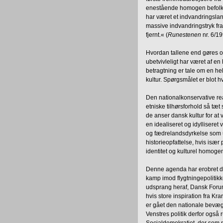
enestående homogen befolkni
har været et indvandringslan
massive indvandringstryk fra 
fjernt.« (
Runestenen
nr. 6/19
Hvordan tallene end gøres o
ubetvivleligt har været af en
betragtning er tale om en he
kultur. Spørgsmålet er blot h
Den nationalkonservative r
etniske tilhørsforhold så tæt
de anser dansk kultur for at
en idealiseret og idyllisere
og fædrelandsdyrkelse som u
historieopfattelse, hvis især
identitet og kulturel homogen
Denne agenda har erobret det
kamp imod flygtningepolitik
udsprang heraf, Dansk Forum
hvis store inspiration fra K
er gået den nationale bevæge
Venstres politik derfor ogs
Socialdemokratiet, der som no