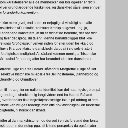
 karakteriserer alle de mennesker, der bor og/eller er født i
liver grundlæggende forskellige, og danskhed såvel som enhver
er
foranderlig konvention
.
ikke mere givet, end at det er nøjagtig så vilkårligt som alle
mskiftelser. »Du skal!«, fremturer Krarup alligevel – og, ja,
andet end konstatere, at du er født af de forældre, der har født
 og taler det sprog, du taler? I denne banalitet ligger blot ikke
religiøs
forpligtelse
, hverken inden for eller uden for »kald og
ligvis Krarups »kristne danskhed« da også i sig selv ét stort
forpligtelses mulighed: Alt sådant kommer nemlig af historiske
 i tusind år atter og atter har forandret »kristen danskhed«.
relse i lige linje fra Harald Blåtand til Margrethe II, lige så lidt
 selektive historiske milepæle fra Jellingstenene, Dannebrog og
 Grundtvig og Grundloven.
 til indtægt for en national identitet, kan det naturligvis gøres på
grundlaget strækker sig langt videre end fra Harald Blåtand
 dag, hvorfor heller ikke højrefløjens særlige fokus på uddrag af den
eriode kan bruges redeligt, men ofte nok
mis
bruges i en moderne
ligtende, historisk danskhed.
idler af danmarkshistorien og derved i en vis forstand den første
skheden«, der netop pga. sit kristne perspektiv da også nyder