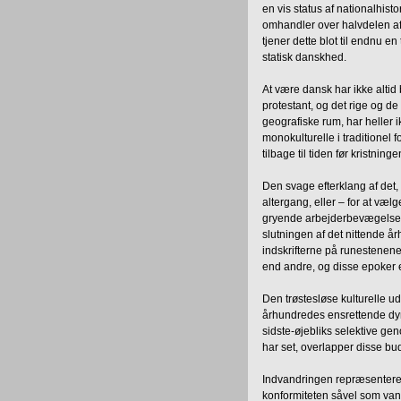
en vis status af nationalhis
omhandler over halvdelen af 
tjener dette blot til endnu e
statisk danskhed.
At være dansk har ikke altid b
protestant, og det rige og d
geografiske rum, har heller ik
monokulturelle i traditione
tilbage til tiden før kristninge
Den svage efterklang af det,
altergang, eller – for at væ
gryende arbejderbevægelses 
slutningen af det nittende å
indskrifterne på runestenen
end andre, og disse epoker 
Den trøstesløse kulturelle u
århundredes ensrettende dyne
sidste-øjebliks selektive ge
har set, overlapper disse b
Indvandringen repræsenterer n
konformiteten såvel som vans