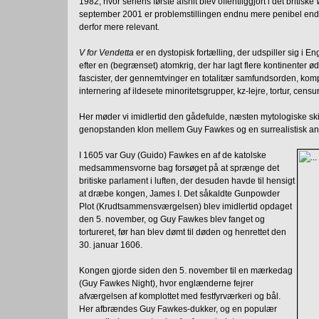
1982, hvor seriens første afsnit blev offentliggjort i det britiske
september 2001 er problemstillingen endnu mere penibel en
derfor mere relevant.
V for Vendetta
er en dystopisk fortælling, der udspiller sig i E
efter en (begrænset) atomkrig, der har lagt flere kontinenter ø
fascister, der gennemtvinger en totalitær samfundsorden, komp
internering af ildesete minoritetsgrupper, kz-lejre, tortur, cen
Her møder vi imidlertid den gådefulde, næsten mytologiske ski
genopstanden klon mellem Guy Fawkes og en surrealistisk ana
I 1605 var Guy (Guido) Fawkes en af de katolske
medsammensvorne bag forsøget på at sprænge det
britiske parlament i luften, der desuden havde til hensigt
at dræbe kongen, James I. Det såkaldte Gunpowder
Plot (Krudtsammensværgelsen) blev imidlertid opdaget
den 5. november, og Guy Fawkes blev fanget og
tortureret, før han blev dømt til døden og henrettet den
30. januar 1606.
Kongen gjorde siden den 5. november til en mærkedag
(Guy Fawkes Night), hvor englænderne fejrer
afværgelsen af komplottet med festfyrværkeri og bål.
Her afbrændes Guy Fawkes-dukker, og en populær