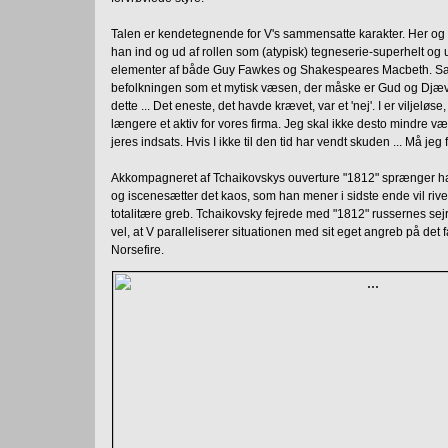
Talen er kendetegnende for V's sammensatte karakter. Her og a
han ind og ud af rollen som (atypisk) tegneserie-superhelt og ut
elementer af både Guy Fawkes og Shakespeares Macbeth. Sam
befolkningen som et mytisk væsen, der måske er Gud og Djævel
dette ... Det eneste, det havde krævet, var et 'nej'. I er viljeløs
længere et aktiv for vores firma. Jeg skal ikke desto mindre være 
jeres indsats. Hvis I ikke til den tid har vendt skuden ... Må jeg f
Akkompagneret af Tchaikovskys ouverture "1812" sprænger ha
og iscenesætter det kaos, som han mener i sidste ende vil riv
totalitære greb. Tchaikovsky fejrede med "1812" russernes sej
vel, at V paralleliserer situationen med sit eget angreb på det 
Norsefire.