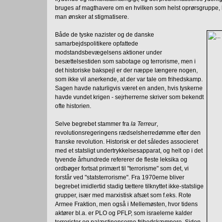
bruges af magthavere om en hvilken som helst oprørsgruppe, hv
man ønsker at stigmatisere.
Både de tyske nazister og de danske
samarbejdspolitikere opfattede
modstandsbevægelsens aktioner under
besættelsestiden som sabotage og terrorisme, men i
det historiske bakspejl er der næppe længere nogen,
som ikke vil anerkende, at der var tale om frihedskamp.
Sagen havde naturligvis været en anden, hvis tyskerne
havde vundet krigen - sejrherrerne skriver som bekendt
ofte historien.
Selve begrebet stammer fra
la Terreur
,
revolutionsregeringens rædselsherredømme efter den
franske revolution. Historisk er det således associeret
med et statsligt undertrykkelsesapparat, og helt op i det
tyvende århundrede refererer de fleste leksika og
ordbøger fortsat primært til "terrorisme" som det, vi
forstår ved "statsterrorisme". Fra 1970erne bliver
begrebet imidlertid stadig tættere tilknyttet ikke-statslige
grupper, især med marxistisk afsæt som f.eks. Rote
Armee Fraktion, men også i Mellemøsten, hvor tidens
aktører bl.a. er PLO og PFLP, som israelerne kalder
terrorister og palæstinenserne frihedskæmpere. Siden