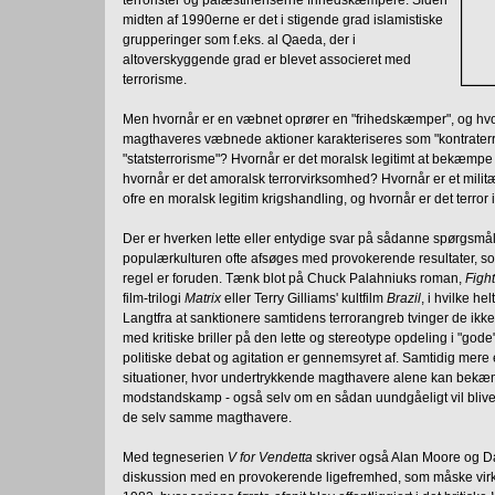
midten af 1990erne er det i stigende grad islamistiske
grupperinger som f.eks. al Qaeda, der i
altoverskyggende grad er blevet associeret med
terrorisme.
Men hvornår er en væbnet oprører en "frihedskæmper", og hvor
magthaveres væbnede aktioner karakteriseres som "kontrater
"statsterrorisme"? Hvornår er det moralsk legitimt at bekæm
hvornår er det amoralsk terrorvirksomhed? Hvornår er et mili
ofre en moralsk legitim krigshandling, og hvornår er det terror
Der er hverken lette eller entydige svar på sådanne spørgsmål,
populærkulturen ofte afsøges med provokerende resultater, s
regel er foruden. Tænk blot på Chuck Palahniuks roman,
Figh
film-trilogi
Matrix
eller Terry Gilliams' kultfilm
Brazil
, i hvilke he
Langtfra at sanktionere samtidens terrorangreb tvinger de ikke
med kritiske briller på den lette og stereotype opdeling i "go
politiske debat og agitation er gennemsyret af. Samtidig mere 
situationer, hvor undertrykkende magthavere alene kan be
modstandskamp - også selv om en sådan uundgåeligt vil blive 
de selv samme magthavere.
Med tegneserien
V for Vendetta
skriver også Alan Moore og Da
diskussion med en provokerende ligefremhed, som måske virk