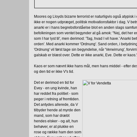
Moores og Lloyds bizarre terrorist er naturligvis også atypisk
ikke er nogen udpræget, politisk motivationsfaktor i dag. V bet
anarki er i hans begrebsforståelse blot en anden slags samfu
befolkningen som ventet begynder at gå amok: "Nej, det her er i
som I har lyst til', men derimod: 'Tag, hvad I vil have.' Anarki b
orden'. Med anarki kommer 'Ordnung'. Sand orden, i betydningen
'Ordnung' vil først tage sin begyndelse, når 'Verwirrung', f
galskab er blæst over. Dette er ikke anarki, Eve. Dette er kaos.
Kaos er som nævnt ikke hans mål, men hans middel - efter d
og den tid er ikke V's tid.
Det er derimod en tid for
Evey - en ung kvinde, han
har reddet fra politiet - som
peger i retning af fremtiden.
Det antydes allerede, da V
tilbyder hende at myrde den
mand, som har dræbt
hendes elsker - og alt, hun
behøver, er at plukke en
rose og række ham den som