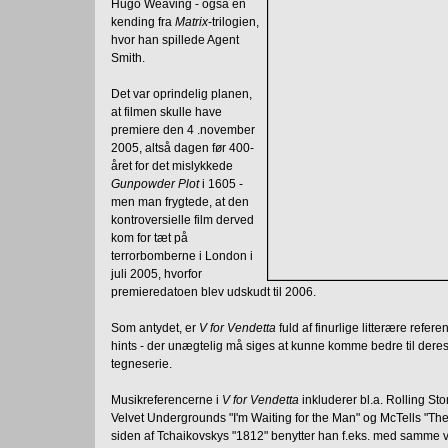
Hugo Weaving - også en
kending fra
Matrix
-trilogien,
hvor han spillede Agent
Smith.
Det var oprindelig planen,
at filmen skulle have
premiere den 4 .november
2005, altså dagen før 400-
året for det mislykkede
Gunpowder Plot
i 1605 -
men man frygtede, at den
kontroversielle film derved
kom for tæt på
terrorbomberne i London i
juli 2005, hvorfor
premieredatoen blev udskudt til 2006.
Som antydet, er
V for Vendetta
fuld af finurlige litterære refe
hints - der unægtelig må siges at kunne komme bedre til deres r
tegneserie.
Musikreferencerne i
V for Vendetta
inkluderer bl.a. Rolling Sto
Velvet Undergrounds "I'm Waiting for the Man" og McTells "The
siden af Tchaikovskys "1812" benytter han f.eks. med samme 