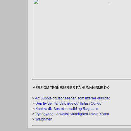
MERE OM TEGNESERIER PÅ HUMANISME.DK
>
Art Bubble og tegneserien som litterær outsider
>
Den hvide mands byrde og Tintin i Congo
>
Komiks.dk: Besættelsestid og Ragnarok
>
Pyongyang - orwellsk virkelighed i Nord Korea
>
Watchmen