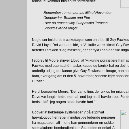
remse ihukommer truslen fra forræderiet:
Remember, remember the fifth of November
Gunpowder, Treason and Plot.
I see no reason why Gunpowder Treason
Should ever be forgot.
Nogle ser imidlertid mærkedagen som en tribut til Guy Fawkes,
David Lloyd. Det var hans idé, at V skulle være iklædt Guy 
beretter i artiklen "Bag masken", der er trykt i den danske udg
I et brev til Moore skriver Lloyd, at "vi kunne portrættere ham
Fawkes med papmaché-maske, kappe og konisk hat og det hele.
underlig ud, og det kunne give Guy Fawkes det image, han har
ham, hver gang det er den 5. november, snarere fejre hans fo
i luften."
Hertil bemærker Moore: "Der var to ting, der gik op for mig, da j
Dave var langt mindre normal, end jeg hidtil havde troet. For d
bedste idé, jeg nogen sinde havde hørt."
Udover at bekæmpe systemet er V på et privat
hævntogt og henretter minutiøst de ledende personer
fra magtbasen, alt imens han gennemfører en række
spektakulære bombeattentater. Strategien er enkel: At