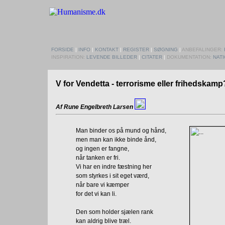
FORSIDE
|
INFO
|
KONTAKT
|
REGISTER
|
SØGNING
|
ANBEFALINGER:
INSPIRATION:
LEVENDE BILLEDER
|
CITATER
|
DOKUMENTATION:
NAT
V for Vendetta - terrorisme eller frihedskamp
Af Rune Engelbreth Larsen
Man binder os på mund og hånd,
men man kan ikke binde ånd,
og ingen er fangne,
når tanken er fri.
Vi har en indre fæstning her
som styrkes i sit eget værd,
når bare vi kæmper
for det vi kan li.
Den som holder sjælen rank
kan aldrig blive træl.