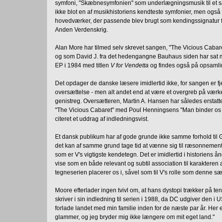
symfoni, "Skæbnesymfonien" som underlægningsmusik til et sæ
ikke blot en af musikhistoriens kendteste symfonier, men ogs
hovedværker, der passende blev brugt som kendingssignatur fo
Anden Verdenskrig.
Alan More har tilmed selv skrevet sangen, "The Vicious Cabaret
og som David J. fra det hedengangne Bauhaus siden har sat 
EP i 1984 med titlen
V for Vendetta
og findes også på opsaml
Det opdager de danske læsere imidlertid ikke, for sangen er f
oversættelse - men alt andet end at være et overgreb på værket, 
genistreg. Oversætteren, Martin A. Hansen har således erstat
"The Vicious Cabaret" med Poul Henningsens "Man binder os
citeret et uddrag af indledningsvist.
Et dansk publikum har af gode grunde ikke samme forhold til 
det kan af samme grund tage tid at vænne sig til ræsonneme
som er V's vigtigste kendetegn. Det er imidlertid i historiens å
vise som en både relevant og subtil association til karakteren 
tegneserien placerer os i, såvel som til V's rolle som denne sæ
Moore efterlader ingen tvivl om, at hans dystopi trækker på t
skriver i sin indledning til serien i 1988, da DC udgiver den i
forlade landet med min familie inden for de næste par år. Her 
glammer, og jeg bryder mig ikke længere om mit eget land."