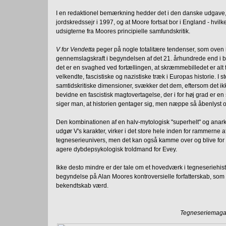
I en redaktionel bemærkning hedder det i den danske udgave,
jordskredssejr i 1997, og at Moore fortsat bor i England - hvil
udsigterne fra Moores principielle samfundskritik.
V for Vendetta
peger på nogle totalitære tendenser, som oven 
gennemslagskraft i begyndelsen af det 21. århundrede end i 
det er en svaghed ved fortællingen, at skræmmebilledet er a
velkendte, fascistiske og nazistiske træk i Europas historie. I st
samtidskritiske dimensioner, svækker det dem, eftersom det ik
bevidne en fascistisk magtovertagelse, der i for høj grad er en 
siger man, at historien gentager sig, men næppe så åbenlyst o
Den kombinationen af en halv-mytologisk "superhelt" og anar
udgør V's karakter, virker i det store hele inden for rammerne a
tegneserieunivers, men det kan også kamme over og blive for f
agere dybdepsykologisk troldmand for Evey.
Ikke desto mindre er der tale om et hovedværk i tegneseriehis
begyndelse på Alan Moores kontroversielle forfatterskab, som 
bekendtskab værd.
Tegneseriemagas