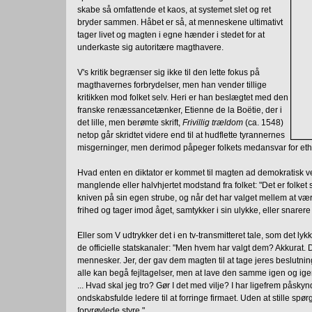
skabe så omfattende et kaos, at systemet slet og ret
bryder sammen. Håbet er så, at menneskene ultimativt
tager livet og magten i egne hænder i stedet for at
underkaste sig autoritære magthavere.
V's kritik begrænser sig ikke til den lette fokus på
magthavernes forbrydelser, men han vender tillige
kritikken mod folket selv. Heri er han beslægtet med den
franske renæssancetænker, Etienne de la Boëtie, der i
det lille, men berømte skrift,
Frivillig trældom
(ca. 1548)
netop går skridtet videre end til at hudflette tyrannernes
misgerninger, men derimod påpeger folkets medansvar for ethv
Hvad enten en diktator er kommet til magten ad demokratisk vej
manglende eller halvhjertet modstand fra folket: "Det er folket se
kniven på sin egen strube, og når det har valget mellem at være 
frihed og tager imod åget, samtykker i sin ulykke, eller snarere
Eller som V udtrykker det i en tv-transmitteret tale, som det l
de officielle statskanaler: "Men hvem har valgt dem? Akkurat. D
mennesker. Jer, der gav dem magten til at tage jeres beslutning
alle kan begå fejltagelser, men at lave den samme igen og ig
... Hvad skal jeg tro? Gør I det med vilje? I har ligefrem påsk
ondskabsfulde ledere til at forringe firmaet. Uden at stille spø
forvrøvlede styre."