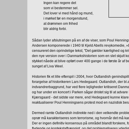
Ingen kan regere det
som vi bestemmer sel.
Det lover vi med hånd og mund,
i mørket før en morgenstund,
at drømmen om frihed
blir aldrig forbi.
Sådan lyder afslutningen på en af de viser, som Poul Hennin
Andersen komponerede i 1940 til Kjeld Abells revykomedie, 
censureret den oprindelige tekst, "Det gælder kærlighed og kr
den nye version over i Danmarkshistorien som en slet skjult ko
stykket nåede at blive opført over 400 gange i de første år af 
sunget af Liva Weel.
Historien fik et lille efterspil i 2004, hvor Outlandish geninds
forargelse af historikeren Lars Hedegaard. Outlandish, der bl.
indvandrerbaggrund, har ved flere lejligheder kritiseret Danm
og har under en koncert i Parken sågar dristet sig til at adva
Kjærsgaard - det sidste var mere, end Hedegaard kunne klare fr
reaktualiserer Poul Henningsens protest mod en nazistisk be
Dermed ramte Outlandish indirekte ned i den velkendte probl
oprør må karakteriseres som terrorisme, og hvornår det må ka
Der er ingen definitiv konsensus på området blandt forskere, fo
flydende og kontekstafhængigt, og det problematiseres yderlig