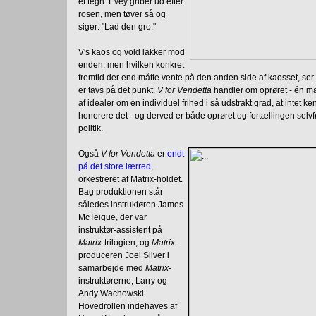
et tegn. Evey griber ud efter
rosen, men tøver så og
siger: "Lad den gro."
V's kaos og vold lakker mod
enden, men hvilken konkret
fremtid der end måtte vente på den anden side af kaosset, ser v
er tavs på det punkt.
V for Vendetta
handler om oprøret - én man
af idealer om en individuel frihed i så udstrakt grad, at intet 
honorere det - og derved er både oprøret og fortællingen selvf
politik.
Også
V for Vendetta
er
endt
på det store lærred
,
orkestreret af Matrix-holdet.
Bag produktionen står
således instruktøren James
McTeigue, der var
instruktør-assistent på
Matrix
-trilogien, og
Matrix
-
produceren Joel Silver i
samarbejde med
Matrix
-
instruktørerne, Larry og
Andy Wachowski.
Hovedrollen indehaves af